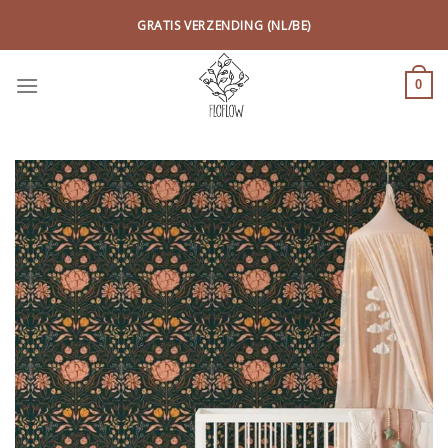
Skip
GRATIS VERZENDING (NL/BE)
to
content
0