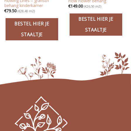
Flowing Lines – grafisch
Flow Flower behang
behang kinderkamer
€
149.00
(€26,50 m2)
€
79.50
(€28,40 m2)
BESTEL HIER JE
BESTEL HIER JE
STAALTJE
STAALTJE