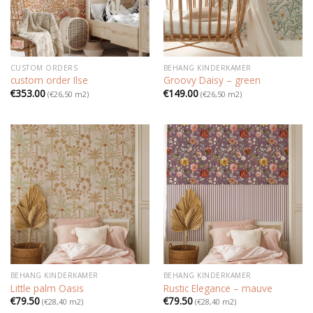
CUSTOM ORDERS
BEHANG KINDERKAMER
custom order Ilse
Groovy Daisy – green
€
353.00
€
149.00
(€26,50 m2)
(€26,50 m2)
BEHANG KINDERKAMER
BEHANG KINDERKAMER
Little palm Oasis
Rustic Elegance – mauve
€
79.50
€
79.50
(€28,40 m2)
(€28,40 m2)